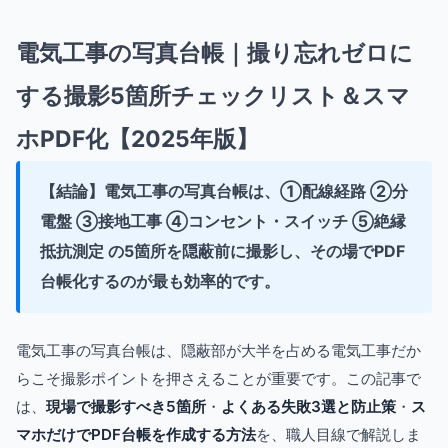
電気工事の写真台帳｜撮り忘れゼロに
する撮影5箇所チェックリスト＆スマ
ホPDF化【2025年版】
【結論】電気工事の写真台帳は、①配線経路 ②分
電盤 ③接地工事 ④コンセント・スイッチ ⑤絶縁
抵抗測定 の5箇所を隠蔽前に撮影し、その場でPDF
台帳化するのが最も効率的です。
電気工事の写真台帳は、隠蔽部が大半を占める電気工事だか
らこそ撮影ポイントを押さえることが重要です。この記事で
は、
現場で撮影すべき5箇所
・
よくある失敗3選と防止策
・
ス
マホだけでPDF台帳を作成する方法
を、職人目線で解説しま