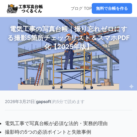
ブログ TOP
無料で台帳を作る
電気工事の写真台帳｜撮り忘れゼロにす
る撮影5箇所チェックリスト＆スマホPDF
化【2025年版】
2026年3月21日
|
gapsoft
|
約5分で読めます
電気工事で写真台帳が必須な法的・実務的理由
撮影時の5つの必須ポイントと失敗事例