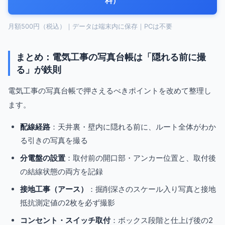
料）
月額500円（税込）｜データは端末内に保存｜PCは不要
まとめ：電気工事の写真台帳は「隠れる前に撮
る」が鉄則
電気工事の写真台帳で押さえるべきポイントを改めて整理し
ます。
配線経路
：天井裏・壁内に隠れる前に、ルート全体がわか
る引きの写真を撮る
分電盤の設置
：取付前の開口部・アンカー位置と、取付後
の結線状態の両方を記録
接地工事（アース）
：掘削深さのスケール入り写真と接地
抵抗測定値の2枚を必ず撮影
コンセント・スイッチ取付
：ボックス段階と仕上げ後の2