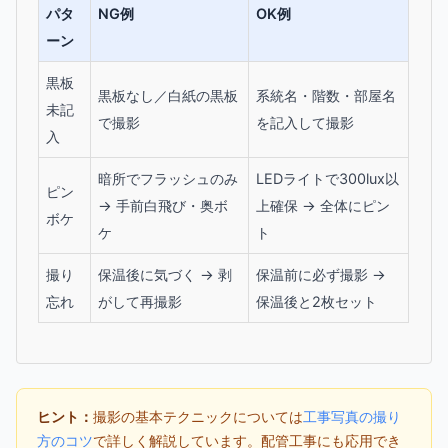
パタ
NG例
OK例
ーン
黒板
黒板なし／白紙の黒板
系統名・階数・部屋名
未記
で撮影
を記入して撮影
入
暗所でフラッシュのみ
LEDライトで300lux以
ピン
→ 手前白飛び・奥ボ
上確保 → 全体にピン
ボケ
ケ
ト
撮り
保温後に気づく → 剥
保温前に必ず撮影 →
忘れ
がして再撮影
保温後と2枚セット
ヒント：
撮影の基本テクニックについては
工事写真の撮り
方のコツ
で詳しく解説しています。配管工事にも応用でき