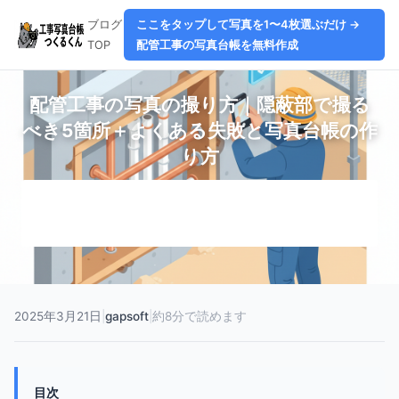
ブログ
ここをタップして写真を1〜4枚選ぶだけ →
TOP
配管工事の写真台帳を無料作成
配管工事の写真の撮り方｜隠蔽部で撮る
べき5箇所＋よくある失敗と写真台帳の作
り方
① 全景
② 継手
③ 支持金具
④ テスト
⑤
保温
2025年3月21日
|
gapsoft
|
約8分で読めます
目次