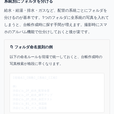
系統別にフォルダを分ける
給水・給湯・排水・ガスなど、配管の系統ごとにフォルダを
分けるのが基本です。1つのフォルダに全系統の写真を入れて
しまうと、台帳作成時に探す手間が増えます。撮影時にスマ
ホのアルバム機能で仕分けしておくと後が楽です。
📁 フォルダ命名規則の例
以下の命名ルールを現場で統一しておくと、台帳作成時の
写真検索が格段に早くなります。
[現場名]_[階数]_[系統]_[工程]

例:

渋谷ビル_2F_給水_配管全景

渋谷ビル_2F_給水_継手アップ

渋谷ビル_2F_排水_水圧テスト

渋谷ビル_B1_ガス_保温前

渋谷ビル_B1_ガス_保温後