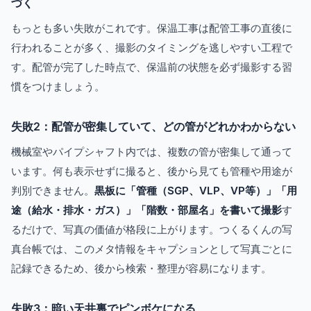
づく
もっとも多い失敗がこれです。保温工事は配管工事の直後に
行われることが多く、撮影のタイミングを逃しやすい工程で
す。配管が完了した時点で、保温前の状態を必ず撮影する習
慣をつけましょう。
失敗2：配管が密集していて、どの管がどれかわからない
機械室やパイプシャフト内では、複数の管が密集して通って
います。何も表示せずに撮ると、後から見ても管種や用途が
判別できません。
黒板に「管種（SGP、VLP、VP等）」「用
途（給水・排水・ガス）」「階数・部屋名」を書いて撮影
す
るだけで、写真の価値が格段に上がります。つくるくんの写
真台帳では、このメタ情報をキャプションとして写真ごとに
記録できるため、後から検索・整理が容易になります。
失敗3：暗い天井裏でピンボケになる